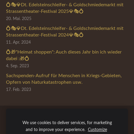
💍🎭💎Dt. Edelsteinschleifer- & Goldschmiedemarkt mit
Strassentheater-Festival 2025💎🎭💍
20. Mai. 2025
💍🎭💎Dt. Edelsteinschleifer- & Goldschmiedemarkt mit
Strassentheater-Festival 2024💎🎭💍
11. Apr. 2024
💍🎁"Heimat shoppen": Auch dieses Jahr bin ich wieder
dabei :🎁💍
4. Sep. 2023
Sachspenden-Aufruf für Menschen in Kriegs-Gebieten,
Opfern von Naturkatastrophen usw.
17. Feb. 2023
Infos
Impressum
AGBs & Datenschutz
Cookies
We use cookies to deliver services, for marketing
and to improve your experience.
Customize
Erstellt mit
Mozello
- dem schnellsten Weg zu Ihrer