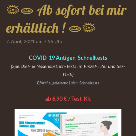
🦠🧫 Ab sofort bei mir
erhältlich ! 🧫🦠
7. April, 2021 um 7:56 Uhr
COVID-19 Antigen-Schnelltests
(Speichel- & Nasenabstrich-Tests im Einzel-, 2er und 5er-
Pack)
- BfArM zugelassene Laien-Schnelltests -
ab 6,90 € / Test-Kit